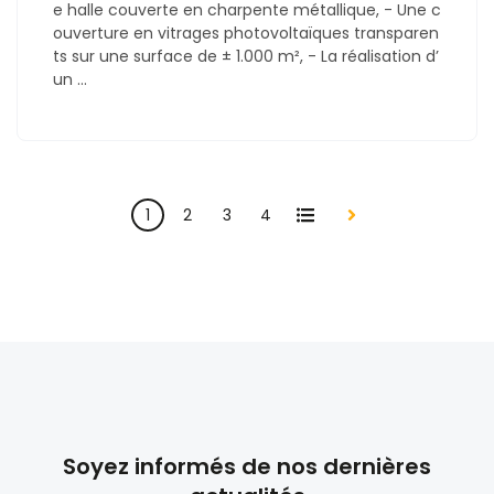
e halle couverte en charpente métallique, - Une c
ouverture en vitrages photovoltaïques transparen
ts sur une surface de ± 1.000 m², - La réalisation d’
un ...
All
1
2
3
4
Suiv.
Soyez informés de nos dernières